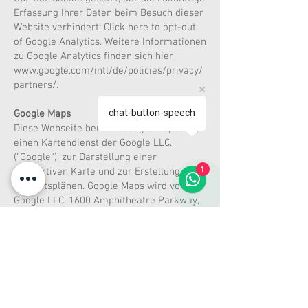
Erfassung Ihrer Daten beim Besuch dieser
Website verhindert: Click here to opt-out
of Google Analytics. Weitere Informationen
zu Google Analytics finden sich hier
www.google.com/intl/de/policies/privacy/
partners/.
chat-button-speech
Google Maps
Diese Webseite benutzt Google Maps API,
einen Kartendienst der Google LLC.
("Google"), zur Darstellung einer
1
interaktiven Karte und zur Erstellung von
Anfahrtsplänen. Google Maps wird von
Google LLC, 1600 Amphitheatre Parkway,
Mountain View, CA 94043, USA betrieben.
Die Rechtsgrundlage der Verarbeitung
ergibt sich aus Art 6 I lit a, f DSGVO
aufgrund ihrer freiwilligen Angaben zur
Erstellung eines Anfahrtsplans und
unserer berechtigten Interessen an der
Darstellung unseres Standortes sowie